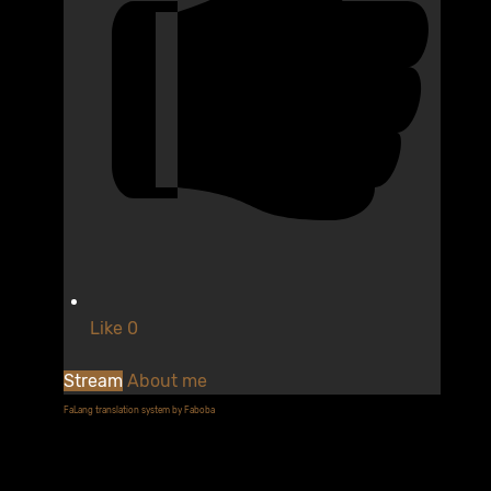
Like
0
Stream
About me
FaLang translation system by Faboba