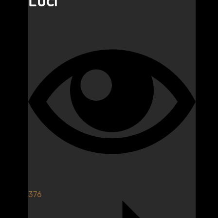
Luci
376