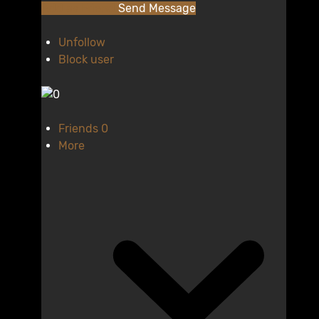
Add as Friend
Send Message
Unfollow
Block user
Friends
0
More