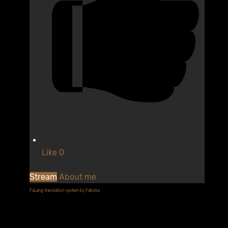
Like
0
Stream
About me
FaLang translation system by Faboba