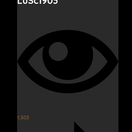
LuSc1903
1,303