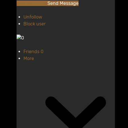
Add as Friend
Send Message
Unfollow
Block user
Friends
0
More