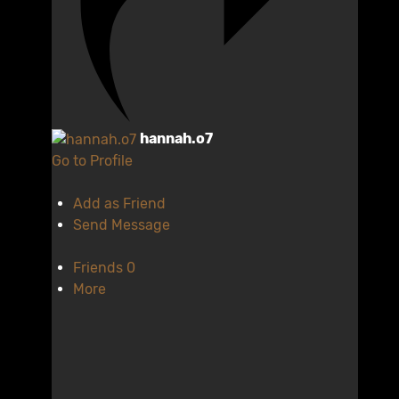
hannah.o7
Go to Profile
Add as Friend
Send Message
Friends
0
More