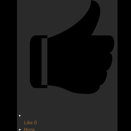
Like
0
More