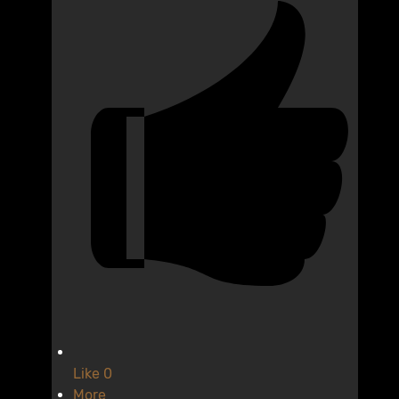
Like
0
More