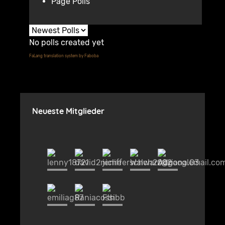
Page Polls
No polls created yet
FaLang translation system by Faboba
Neueste Mitglieder