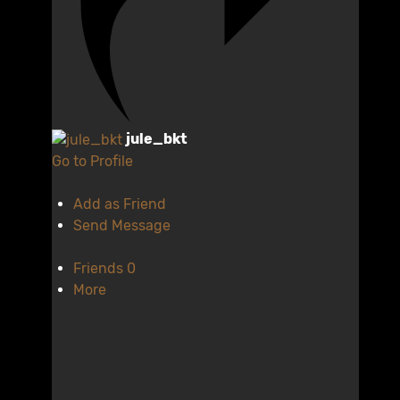
jule_bkt
Go to Profile
Add as Friend
Send Message
Friends
0
More